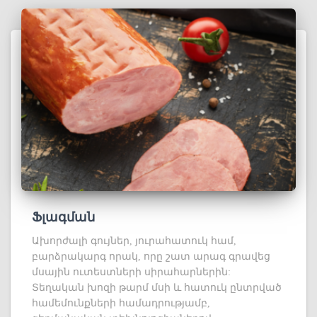
Ֆլագման
Ախորժալի գույներ, յուրահատուկ համ,
բարձրակարգ որակ, որը շատ արագ գրավեց
մսային ուտեստների սիրահարներին:
Տեղական խոզի թարմ մսի և հատուկ ընտրված
համեմունքների համադրությամբ,