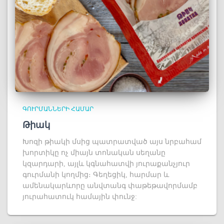
ԳՈՒՐՄԱՆՆԵՐԻ ՀԱՄԱՐ
Թիակ
Խոզի թիակի մսից պատրատված այս նրբահամ
խորտիկը ոչ միայն տոնական սեղանը
կզարդարի, այլև կգնահատվի յուրաքանչյուր
գուրմանի կողմից։ Գեղեցիկ, հարմար և
ամենակարևորը անվտանգ փաթեթավորմամբ
յուրահատուկ համային փունջ: