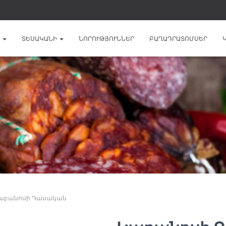
Ն
ՏԵՍԱԿԱՆԻ
ՆՈՐՈՒԹՅՈՒՆՆԵՐ
ԲԱՂԱԴՐԱՏՈՄՍԵՐ
Կաբանոսի Դասական