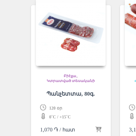
Բիէլլա
,
Կտրատված տեսականի
Պանչետտա, 80գ.
120 օր
0˚C / +15˚C
1,070
֏
/ հատ
3,