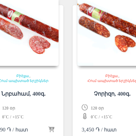
Բիէլլա
,
Բիէլլա
,
Հում ապխտած երշիկներ
Հում ապխտած երշիկնե
Նրբահամ, 400գ.
Չորիզո, 400գ.
120 օր
120 օր
0˚C / +15˚C
0˚C / +15˚C
190
֏
/ հատ
3,450
֏
/ հատ