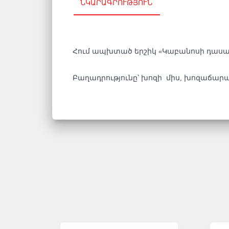
ՆԿԱՐԱԳՐՈՒԹՅՈՒՆ
Հում ապխտած երշիկ «Կաբանոսի դասա
Բաղադրությունը՝ խոզի միս, խոզաճարպ