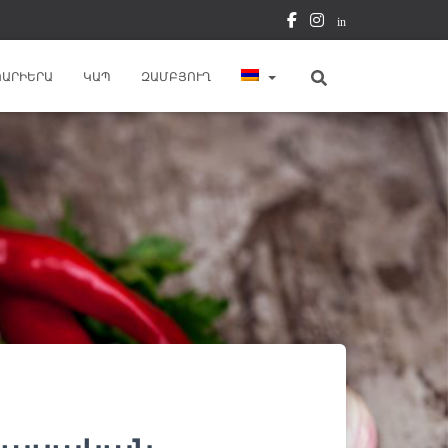
in
ԿԱՐԻԵՐԱ
ԿԱՊ
ԶԱՄԲՅՈՒՂ