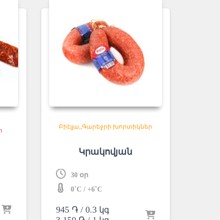
Բիէլլա
,
Գարեջրի խորտիկներ
ր
Կրակովյան
30 օր
0˚C / +6˚C
945
֏
/ 0.3 կգ