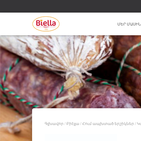
ՄԵՐ ՄԱՍԻ
Գլխավոր
/
Բիէլլա
/
Հում ապխտած երշիկներ
/ 