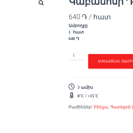
Կաբանոսի 
640
֏
/ հատ
Ամբողջը
1
հատ
640
֏
Կաբանոսի
Դասական
ԱՎԵԼԱՑՆԵԼ ԶԱՄԲ
quantity
3 ամիս
0˚C / +15˚C
Բաժիններ՝
Բիէլլա
,
Գարեջրի