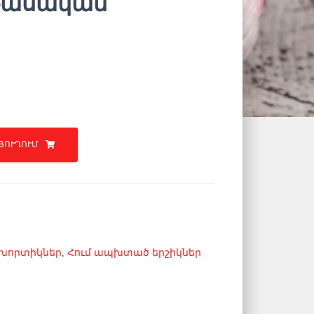
Դասական
ՅՈՒՂՈՒՄ
 խորտիկներ
,
Հում ապխտած երշիկներ