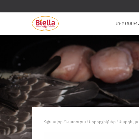
ՄԵՐ ՄԱՍԻ
Գլխավոր
/
Նատուրա
/
Նրբերշիկներ
/ Սարդելկ