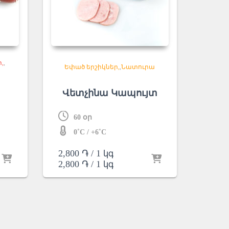
ր
,
Եփած երշիկներ
,
Նատուրա
Վետչինա Կապույտ
60 օր
0˚C / +6˚C
2,800
֏
/ 1 կգ
2,800
֏
/ 1 կգ