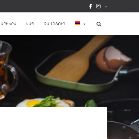
in
ԿԱՐԻԵՐԱ
ԿԱՊ
ԶԱՄԲՅՈՒՂ