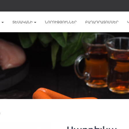
Ն
ՏԵՍԱԿԱՆԻ
ՆՈՐՈՒԹՅՈՒՆՆԵՐ
ԲԱՂԱԴՐԱՏՈՄՍԵՐ
ա