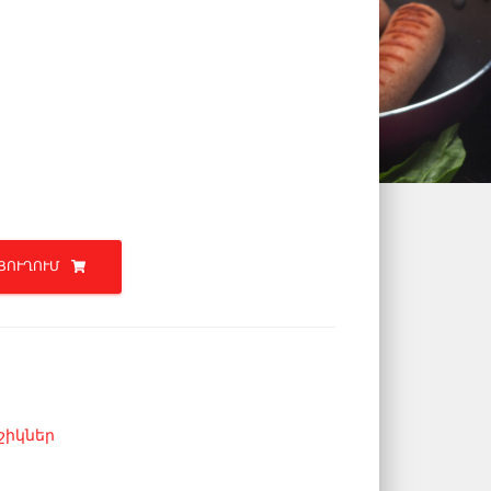
ՅՈՒՂՈՒՄ
շիկներ