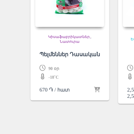
Կիսաֆաբրիկատներ
,
Ե
Նատուրա
Պելմեններ Դասական
90 օր
-18˚C
670
֏
/ հատ
2,
2,