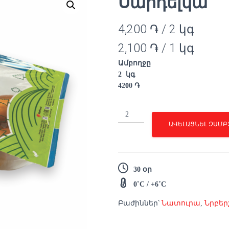
Սարդելկա
4,200
֏
/ 2 կգ
2,100
֏
/ 1 կգ
Ամբողջը
2
կգ
4200
֏
Սարդելկա
quantity
ԱՎԵԼԱՑՆԵԼ ԶԱՄԲ
30 օր
0˚C / +6˚C
Բաժիններ՝
Նատուրա
,
Նրբեր