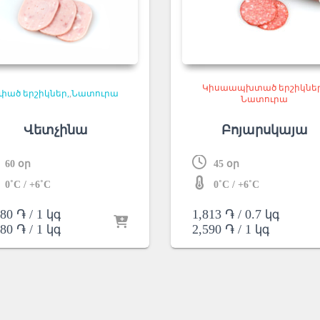
Կիսաապխտած երշիկնե
փած երշիկներ
,
Նատուրա
Նատուրա
Վետչինա
Բոյարսկայա
60 օր
45 օր
0˚C / +6˚C
0˚C / +6˚C
580
֏
/ 1 կգ
1,813
֏
/ 0.7 կգ
580
֏
/ 1 կգ
2,590
֏
/ 1 կգ