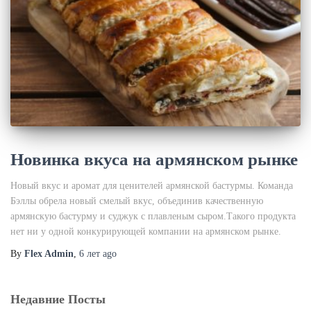
Новинка вкуса на армянском рынке
Новый вкус и аромат для ценителей армянской бастурмы. Команда
Бэллы обрела новый смелый вкус, объединив качественную
армянскую бастурму и суджук с плавленым сыром.Такого продукта
нет ни у одной конкурирующей компании на армянском рынке.
By
Flex Admin
,
6 лет
ago
Недавние Посты