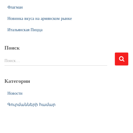
Флагман
Новинка вкуса на армянском рынке
Итальянская Пицца
Поиск
Н
Поиск…
а
й
т
Категории
и
:
Новости
Գուրմանների համար