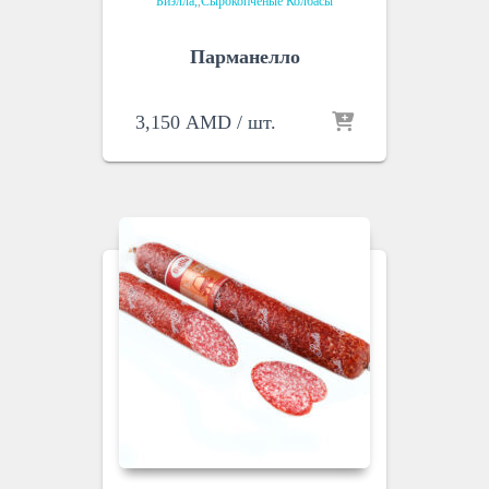
Биэлла
,
Сырокопченые Колбасы
Парманелло
3,150
AMD
/ шт.