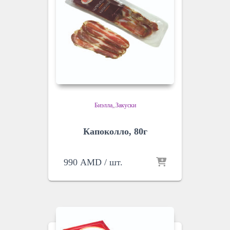
Биэлла
,
Закуски
Капоколло, 80г
990
AMD
/ шт.