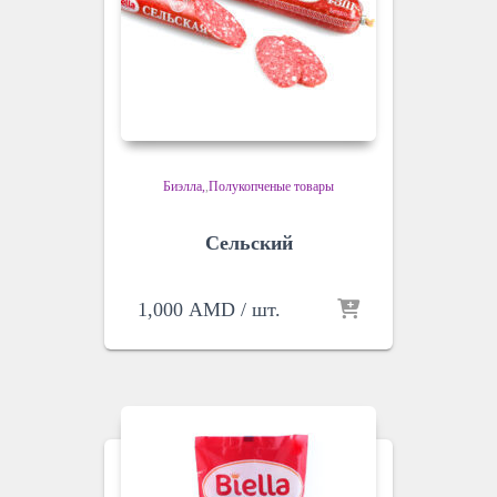
Биэлла
,
Полукопченые товары
Сельский
1,000
AMD
/ шт.