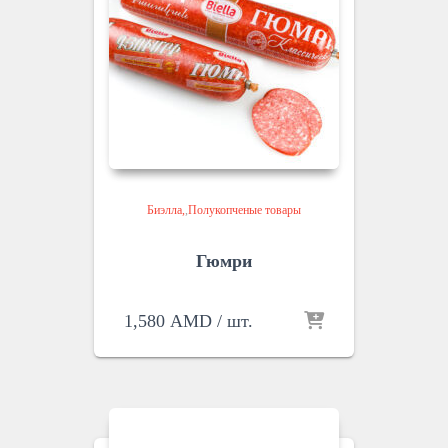
Биэлла
,
Полукопченые товары
Гюмри
1,580
AMD
/ шт.