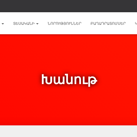
Ն
ՏԵՍԱԿԱՆԻ
ՆՈՐՈՒԹՅՈՒՆՆԵՐ
ԲԱՂԱԴՐԱՏՈՄՍԵՐ
Խանութ