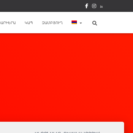
in
ԿԱՐԻԵՐԱ
ԿԱՊ
ԶԱՄԲՅՈՒՂ