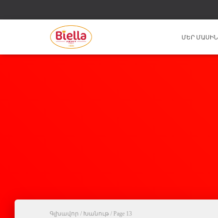
ՄԵՐ ՄԱՍԻ
Գլխավոր
/
Խանութ
/ Page 13