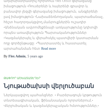
ադմինիստրատիվ ոլորտում •MS Office գերազանց
իմացություն •Ռուսերենի և hայերենի գրավոր և
բանավոր լեզվի գերազանց իմացություն, անգլերենի
լավ իմացություն •Նախաձեռնողական, պարտաճանաչ,
հեշտ հաղորդակցվող,մանրուքներին ուշադիր
•Անձնական ավտոմեքենայի առկայությունը կդիտվի
որպես առավելություն Պարտականություններ
•Կազմակերպել և վերահսկել պատվերի կատարման
ողջ գործընթացը: •Պատրաստել և հաստատել
արտահանման հետ
Read more
By
Flex Admin
,
5 years
ago
ԹԱՓՈՒՐ ԱՇԽԱՏԱՏԵՂԵՐ
Նյութածախսի վերլուծաբան
Ներկայացվող պահանջներ. • Բարձրագույն կրթություն
տնտեսագիտական, ֆինանսական ոլորտներում,•
Վերլուծական և կազմակերպչական հմտություններ,•