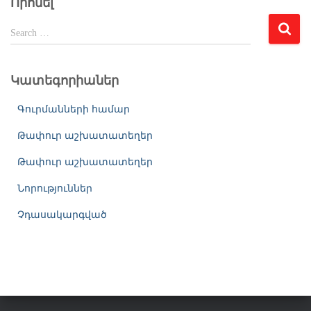
Որոնել
S
Search …
e
a
r
Կատեգորիաներ
c
h
Գուրմանների համար
f
o
Թափուր աշխատատեղեր
r
Թափուր աշխատատեղեր
:
Նորություններ
Չդասակարգված