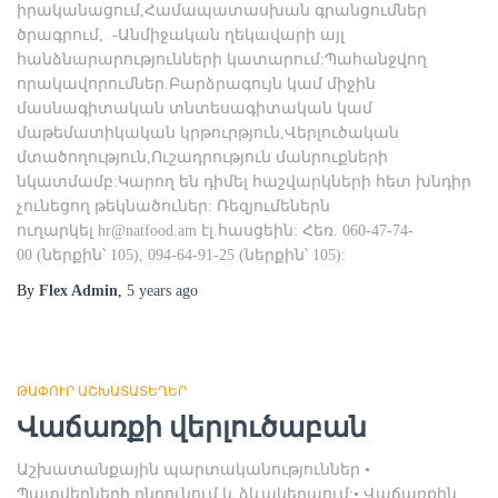
իրականացում,Համապատասխան գրանցումներ
ծրագրում, -Անմիջական ղեկավարի այլ
հանձնարարությունների կատարում:Պահանջվող
որակավորումներ.Բարձրագույն կամ միջին
մասնագիտական տնտեսագիտական կամ
մաթեմատիկական կրթուրթյուն,Վերլուծական
մտածողություն,Ուշադրություն մանրուքների
նկատմամբ:Կարող են դիմել հաշվարկների հետ խնդիր
չունեցող թեկնածուներ: Ռեզյումեներն
ուղարկել
hr@natfood.am
էլ.հասցեին: Հեռ. 060-47-74-
00 (ներքին՝ 105), 094-64-91-25 (ներքին՝ 105):
By
Flex Admin
,
5 years
ago
ԹԱՓՈՒՐ ԱՇԽԱՏԱՏԵՂԵՐ
Վաճառքի վերլուծաբան
Աշխատանքային պարտականություններ •
Պատվերների ընդունում և ձևակերպում:• Վաճառքին