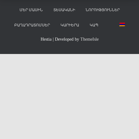
ՄԵՐ ՄԱՍԻՆ
ՏԵՍԱԿԱՆԻ
ՆՈՐՈՒԹՅՈՒՆՆԵՐ
ԲԱՂԱԴՐԱՏՈՄՍԵՐ
ԿԱՐԻԵՐԱ
ԿԱՊ
Hestia | Developed by
ThemeIsle